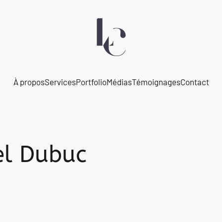
À propos
Services
Portfolio
Médias
Témoignages
Contact
el Dubuc