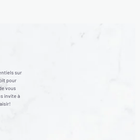
entiels sur
oit pour
 de vous
 invite à
aisir!