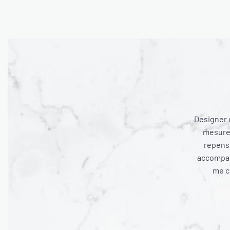
Designer d
mesure,
repense
accompagn
me co