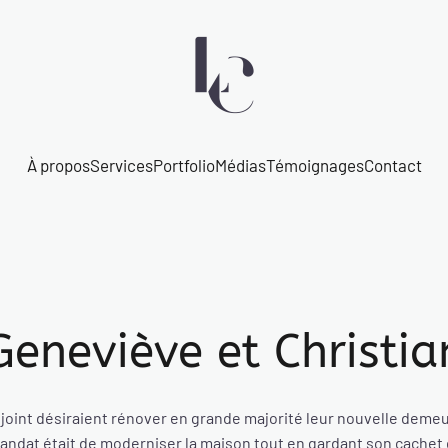
À propos
Services
Portfolio
Médias
Témoignages
Contact
Geneviève et Christia
joint désiraient rénover en grande majorité leur nouvelle deme
ndat était de moderniser la maison tout en gardant son cachet 