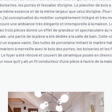
boiseries, les portes et l’escalier d’origine. Le plancher de bois 
a même essence et de la même largeur que celui d’origine. Pour la 
n, j’ai conceptualisé du mobilier complètement intégré et très 
ocure une ambiance très élégante et intemporelle à la maison. L
les trois pièces donne un effet de grandeur et spectaculaire au
le, une partie de la pièce a été dédiée à la salle de bain. Celle-c
i un espace vaste. Des tuiles de porcelaine imitant le marbre ha
e marient à merveille avec le bois des portes, les boiseries et les 
 Le foyer a été rénové et couvert de céramique posée en chevrons
r nous qu’il y ait un fil conducteur d’une pièce à l’autre de la mai