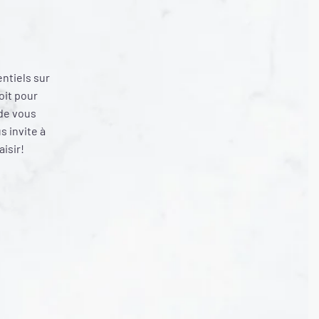
entiels sur
oit pour
 de vous
 invite à
aisir!