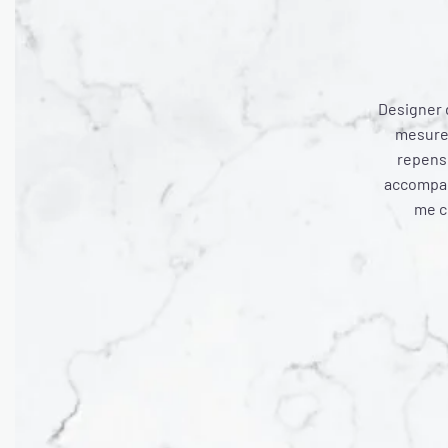
Designer d
mesure,
repense
accompagn
me co