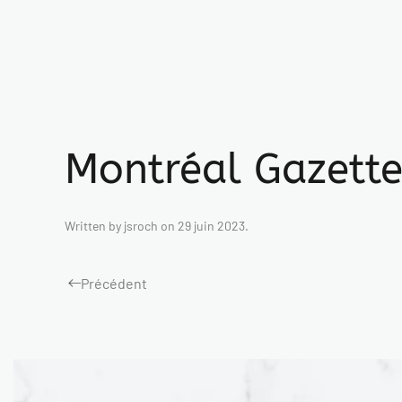
Montréal Gazett
Written by
jsroch
on
29 juin 2023
.
Précédent